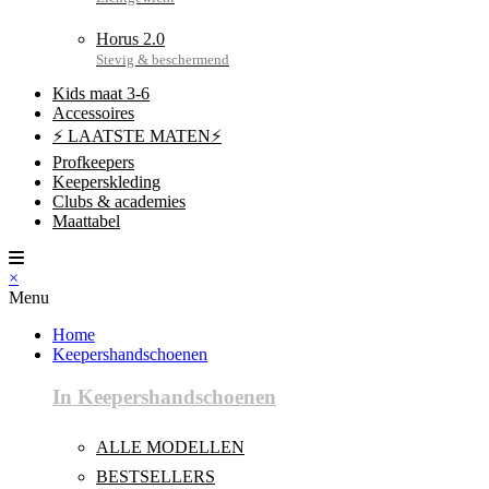
Horus 2.0
Kids maat 3-6
Accessoires
⚡ LAATSTE MATEN⚡
Profkeepers
Keeperskleding
Clubs & academies
Maattabel
×
Menu
Home
Keepershandschoenen
In Keepershandschoenen
ALLE MODELLEN
BESTSELLERS