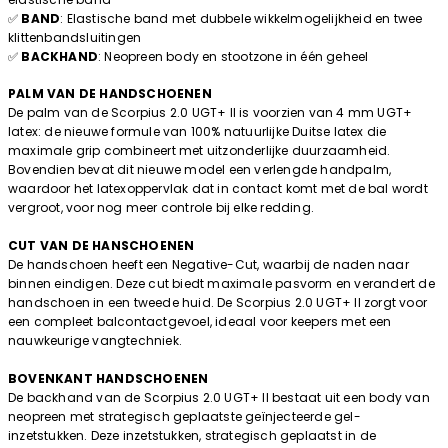
✅
BAND
: Elastische band met dubbele wikkelmogelijkheid en twee
klittenbandsluitingen
✅
BACKHAND
: Neopreen body en stootzone in één geheel
PALM VAN DE HANDSCHOENEN
De palm van de Scorpius 2.0 UGT+ II is voorzien van 4 mm UGT+
latex: de nieuwe formule van 100% natuurlijke Duitse latex die
maximale grip combineert met uitzonderlijke duurzaamheid.
Bovendien bevat dit nieuwe model een verlengde handpalm,
waardoor het latexoppervlak dat in contact komt met de bal wordt
vergroot, voor nog meer controle bij elke redding.
CUT VAN DE HANSCHOENEN
De handschoen heeft een Negative-Cut, waarbij de naden naar
binnen eindigen. Deze cut biedt maximale pasvorm en verandert de
handschoen in een tweede huid. De Scorpius 2.0 UGT+ II zorgt voor
een compleet balcontactgevoel, ideaal voor keepers met een
nauwkeurige vangtechniek.
BOVENKANT HANDSCHOENEN
De backhand van de Scorpius 2.0 UGT+ II bestaat uit een body van
neopreen met strategisch geplaatste geïnjecteerde gel-
inzetstukken. Deze inzetstukken, strategisch geplaatst in de