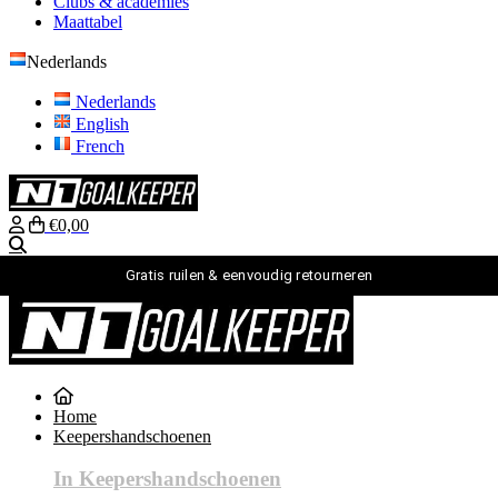
Clubs & academies
Maattabel
Nederlands
Nederlands
English
French
€0,00
Zoeken
Gratis ruilen & eenvoudig retourneren
Nederlands
Nederlands
English
Home
French
Keepershandschoenen
inloggen
Zoeken
In Keepershandschoenen