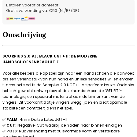
Betalen vooraf of achteraf
Gratis verzending va. €50 (NL/BE/DE)
Omschrijving
SCORPIUS 2.0 ALL BLACK UGT+ II: DE MODERNE
HANDSCHOENENREVOLUTIE
Voor alle keepers die op zoek zijn naar een handschoen die aanvoelt
als een verlengstuk van hun hand en unieke sensaties willen ervaren
tijdens het spel is de Scorpius 2.0 UGT+ II de perfecte keuze. Ondanks
het lichtgewicht ontwerp bevat deze handschoen de "GEL FIT"-
technologie, een speciaal materiaal aan de binnenkant van de
vingers. Dit voorkomt dat je vingers wegglijden en biedt optimale
stabiliteit en controle tijdens het spel.
✅
PALM:
4mm Duitse Latex UGT+II
✅
CUT:
Negative-Cut, waarbij de naden naar binnen eindigen
✅
POLS
: Rugverlenging met buisvormige vorm en verstelbare
elastische band