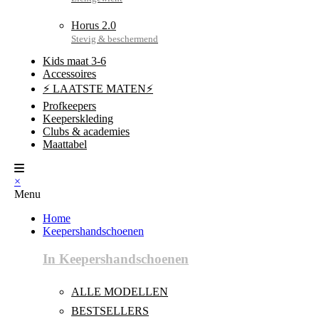
Horus 2.0
Kids maat 3-6
Accessoires
⚡ LAATSTE MATEN⚡
Profkeepers
Keeperskleding
Clubs & academies
Maattabel
×
Menu
Home
Keepershandschoenen
In Keepershandschoenen
ALLE MODELLEN
BESTSELLERS