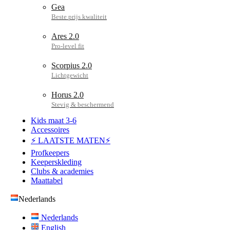
Gea
Ares 2.0
Scorpius 2.0
Horus 2.0
Kids maat 3-6
Accessoires
⚡ LAATSTE MATEN⚡
Profkeepers
Keeperskleding
Clubs & academies
Maattabel
Nederlands
Nederlands
English