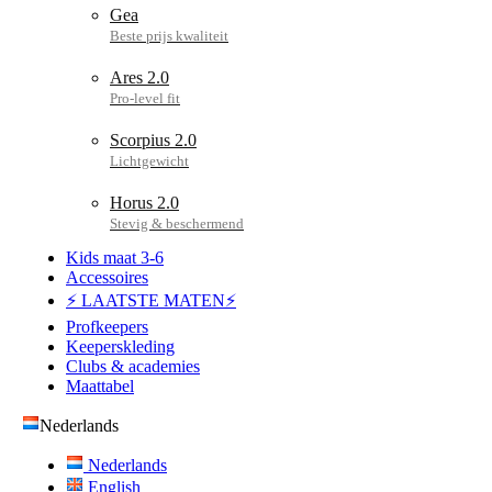
Gea
Ares 2.0
Scorpius 2.0
Horus 2.0
Kids maat 3-6
Accessoires
⚡ LAATSTE MATEN⚡
Profkeepers
Keeperskleding
Clubs & academies
Maattabel
Nederlands
Nederlands
English