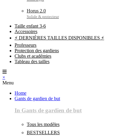
Horus 2.0
Taille enfant 3-6
Accessoires
⚡ DERNIÈRES TAILLES DISPONIBLES ⚡
Professeurs
Protection des gardiens
Clubs et académies
Tableau des tailles
×
Menu
Home
Gants de gardien de but
In Gants de gardien de but
Tous les modèles
BESTSELLERS