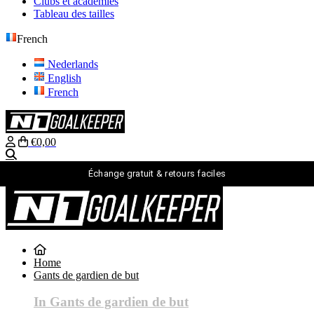
Clubs et académies
Tableau des tailles
French
Nederlands
English
French
€0,00
Recherche
Échange gratuit & retours faciles
French
Nederlands
English
Home
French
Gants de gardien de but
connexion
Recherche
In Gants de gardien de but