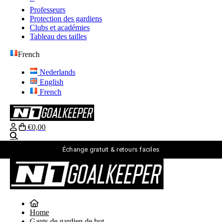
Professeurs
Protection des gardiens
Clubs et académies
Tableau des tailles
French
Nederlands
English
French
€0,00
Recherche
Échange gratuit & retours faciles
French
Nederlands
English
Home
French
Gants de gardien de but