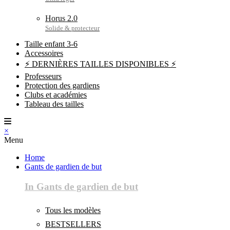
Horus 2.0
Taille enfant 3-6
Accessoires
⚡ DERNIÈRES TAILLES DISPONIBLES ⚡
Professeurs
Protection des gardiens
Clubs et académies
Tableau des tailles
×
Menu
Home
Gants de gardien de but
In Gants de gardien de but
Tous les modèles
BESTSELLERS