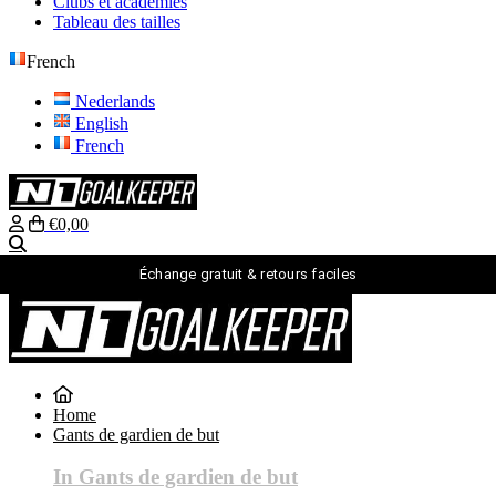
Clubs et académies
Tableau des tailles
French
Nederlands
English
French
€0,00
Recherche
Échange gratuit & retours faciles
French
Nederlands
English
Home
French
Gants de gardien de but
connexion
Recherche
In Gants de gardien de but