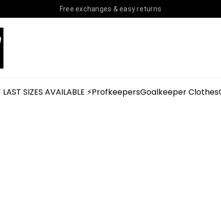
Free exchanges & easy returns
⚡ LAST SIZES AVAILABLE ⚡
Profkeepers
Goalkeeper Clothes