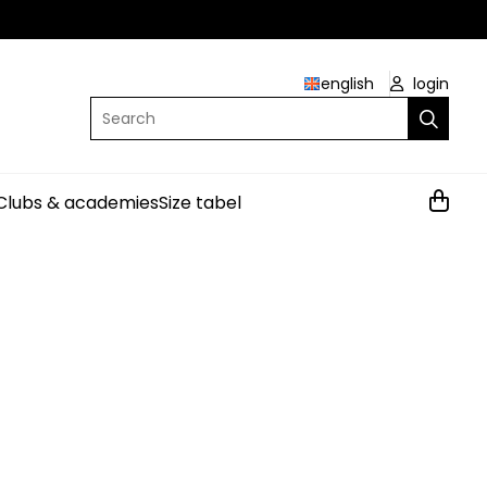
english
login
Search
Clubs & academies
Size tabel